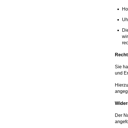
Ho
Uh
Di
wi
re
Recht
Sie ha
und Em
Hierz
angeg
Wider
Der Nu
angefo