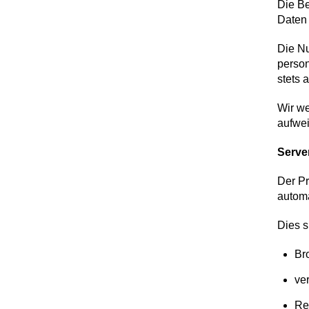
Die Be
Daten 
Die Nu
person
stets 
Wir we
aufwei
Serve
Der Pr
automa
Dies s
Br
ve
Re